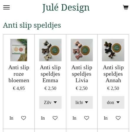
Julé Design
Ga
direct
naar
Anti slip speldjes
de
hoofdinhoud
Anti slip
Anti slip
Anti slip
Anti slip
roze
speldjes
speldjes
speldjes
bloemen
Emma
Livia
Annah
€ 4,95
€ 2,50
€ 2,50
€ 2,50
In winkelwagen
In winkelwagen
In winkelwagen
In winkelwage