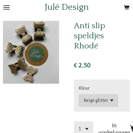
Julé Design
Ga
direct
naar
Anti slip
de
speldjes
hoofdinhoud
Rhodé
€ 2,50
Kleur
In
winkelwagen