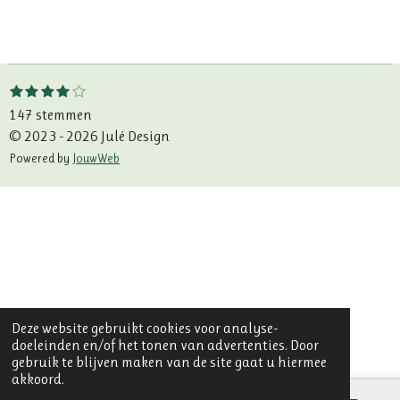
e
e
h
e
l
e
a
l
e
l
r
e
n
e
n
1
2
3
4
5
S
R
s
s
s
s
s
t
a
147 stemmen
t
t
t
t
t
e
e
e
e
e
e
t
© 2023 - 2026 Julé Design
m
r
r
r
r
r
i
m
Powered by
JouwWeb
r
r
r
r
e
e
e
e
e
n
n
n
n
n
n
g
:
3
.
8
2
Deze website gebruikt cookies voor analyse-
9
doeleinden en/of het tonen van advertenties. Door
9
gebruik te blijven maken van de site gaat u hiermee
3
akkoord.
1