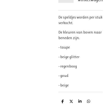
De speldjes worden per stuk
verkocht.
De kleuren van boven naar
beneden zijn:
- taupe
- beige glitter
- regenboog
- goud
- beige
D
D
S
D