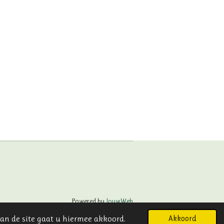
Powered by
JouwWeb
an de site gaat u hiermee akkoord.
Akkoord