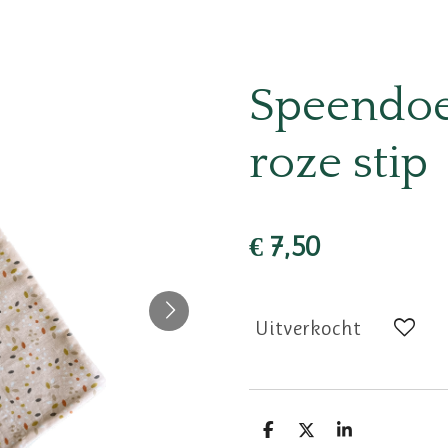
Speendoek
roze stip
€ 7,50
Uitverkocht
D
D
S