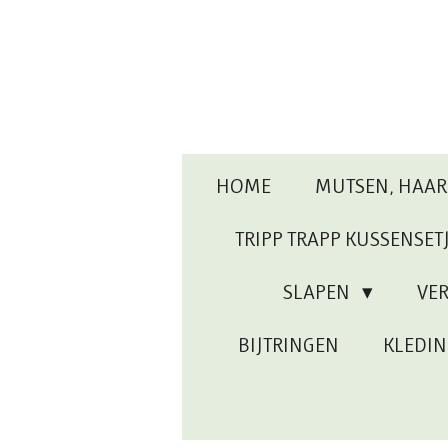
Ga
direct
naar
de
hoofdinhoud
HOME
MUTSEN, HAA
TRIPP TRAPP KUSSENSET
SLAPEN
VE
BIJTRINGEN
KLEDI