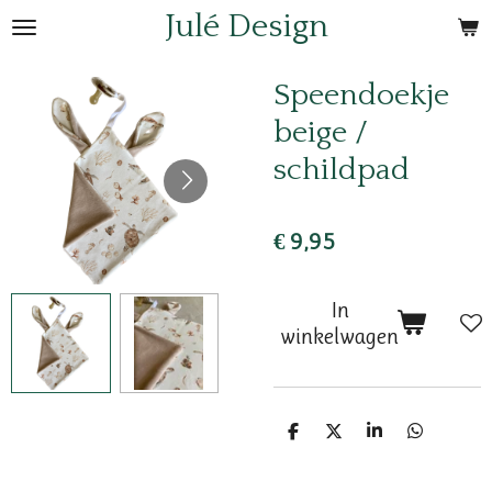
Julé Design
Ga
direct
naar
Speendoekje
de
beige /
hoofdinhoud
schildpad
€ 9,95
In
winkelwagen
D
D
S
D
e
e
h
e
l
e
a
l