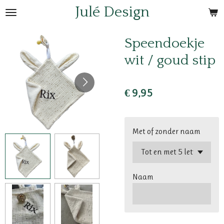
Julé Design
Ga
direct
naar
Speendoekje
de
wit / goud stip
hoofdinhoud
€ 9,95
Met of zonder naam
Naam