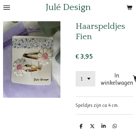
Julé Design
Ga
direct
naar
Haarspeldjes
de
Fien
hoofdinhoud
€ 3,95
In
winkelwagen
Speldjes zijn ca 4 cm.
D
D
S
D
e
e
h
e