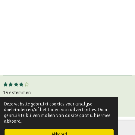
1
2
3
4
5
S
R
s
s
s
s
s
t
a
147 stemmen
t
t
t
t
t
e
e
e
e
e
e
t
© 2023 - 2026 Julé Design
m
r
r
r
r
r
Deze website gebruikt cookies voor analyse-
i
m
Powered by
JouwWeb
r
r
r
r
doeleinden en/of het tonen van advertenties. Door
e
e
e
e
e
n
gebruik te blijven maken van de site gaat u hiermee
n
n
n
n
n
akkoord.
g
:
Akkoord