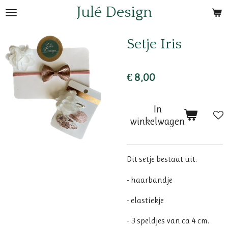
Julé Design
Ga
direct
naar
Setje Iris
de
hoofdinhoud
€ 8,00
In
winkelwagen
Dit setje bestaat uit:
- haarbandje
- elastiekje
- 3 speldjes van ca 4 cm.