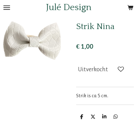
Julé Design
Ga
direct
naar
Strik Nina
de
hoofdinhoud
€ 1,00
Uitverkocht
Strik is ca 5 cm.
D
D
S
D
e
e
h
e
l
e
a
l
e
l
r
e