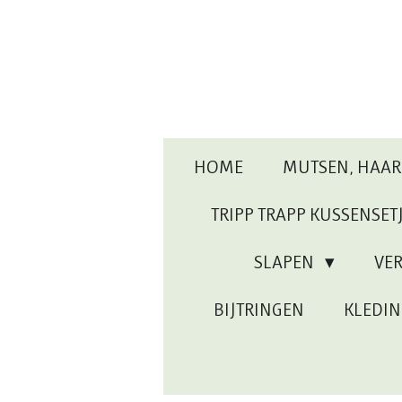
Ga
direct
naar
de
hoofdinhoud
HOME
MUTSEN, HAA
TRIPP TRAPP KUSSENSET
SLAPEN
VE
BIJTRINGEN
KLEDI