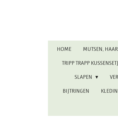
Ga
direct
naar
de
hoofdinhoud
HOME
MUTSEN, HAA
TRIPP TRAPP KUSSENSET
SLAPEN
VE
BIJTRINGEN
KLEDI