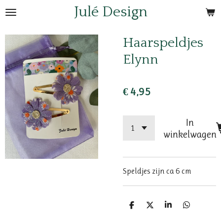
Julé Design
Ga
direct
naar
Haarspeldjes
de
Elynn
hoofdinhoud
€ 4,95
In
winkelwagen
Speldjes zijn ca 6 cm
D
D
S
D
e
e
h
e