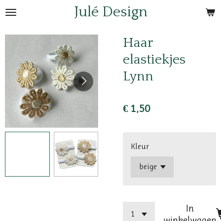
Julé Design
Ga
direct
naar
Haar
de
elastiekjes
hoofdinhoud
Lynn
€ 1,50
Kleur
In
winkelwagen