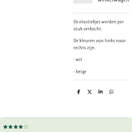
De elastiekjes worden per
stuk verkocht.
De kleuren van links naar
rechts zijn:
- wit
- beige
D
D
S
D
e
e
h
e
l
e
a
l
e
l
r
e
n
e
n
1
2
3
4
5
S
R
s
s
s
s
s