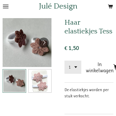
Julé Design
Ga
direct
naar
Haar
de
elastiekjes Tess
hoofdinhoud
€ 1,50
In
winkelwagen
De elastiekjes worden per
stuk verkocht.