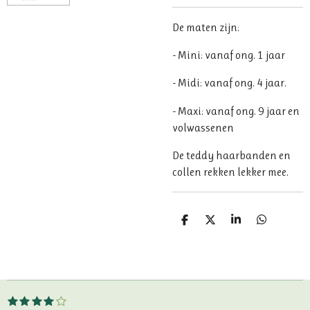
De maten zijn:
- Mini: vanaf ong. 1 jaar
- Midi: vanaf ong. 4 jaar.
- Maxi: vanaf ong. 9 jaar en
volwassenen
De teddy haarbanden en
collen rekken lekker mee.
D
D
S
D
e
e
h
e
l
e
a
l
e
l
r
e
n
e
n
1
2
3
4
5
S
R