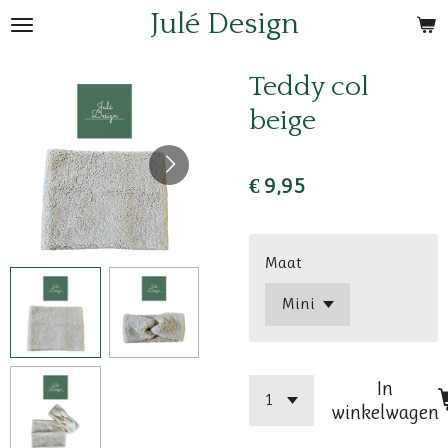
Julé Design
Ga
direct
naar
Teddy col
de
beige
hoofdinhoud
€ 9,95
Maat
In
winkelwagen