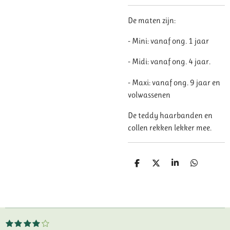
De maten zijn:
- Mini: vanaf ong. 1 jaar
- Midi: vanaf ong. 4 jaar.
- Maxi: vanaf ong. 9 jaar en
volwassenen
De teddy haarbanden en
collen rekken lekker mee.
D
D
S
D
e
e
h
e
l
e
a
l
e
l
r
e
n
e
n
1
2
3
4
5
S
R