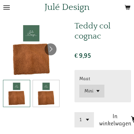
Julé Design
Ga
direct
naar
Teddy col
de
cognac
hoofdinhoud
€ 9,95
Maat
In
winkelwagen