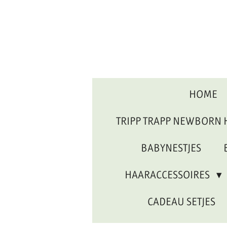
Ga
direct
naar
de
hoofdinhoud
HOME
TRIPP TRAPP NEWBORN
BABYNESTJES
HAARACCESSOIRES
CADEAU SETJES