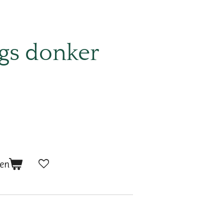
gs donker
en