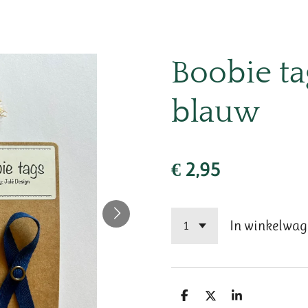
Boobie ta
blauw
€ 2,95
In winkelwag
D
D
S