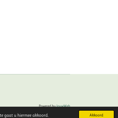
Powered by
JouwWeb
ite gaat u hiermee akkoord.
Akkoord