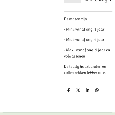
De maten zijn:
- Mini: vanaf ong. 1 jaar
- Midi: vanaf ong. 4 jaar.
- Maxi: vanaf ong. 9 jaar en
volwassenen
De teddy haarbanden en
collen rekken lekker mee.
D
D
S
D
e
e
h
e
l
e
a
l
e
l
r
e
n
e
n