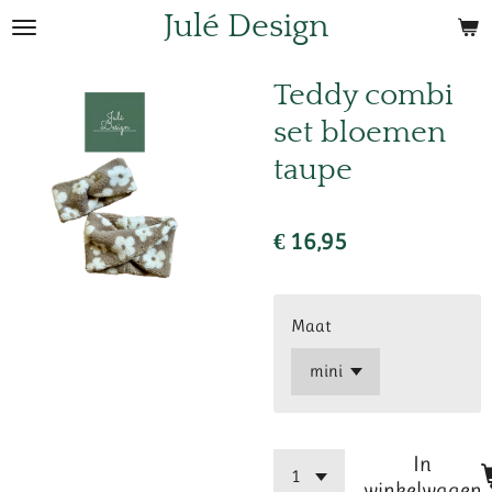
Julé Design
Ga
direct
naar
Teddy combi
de
set bloemen
hoofdinhoud
taupe
€ 16,95
Maat
In
winkelwagen