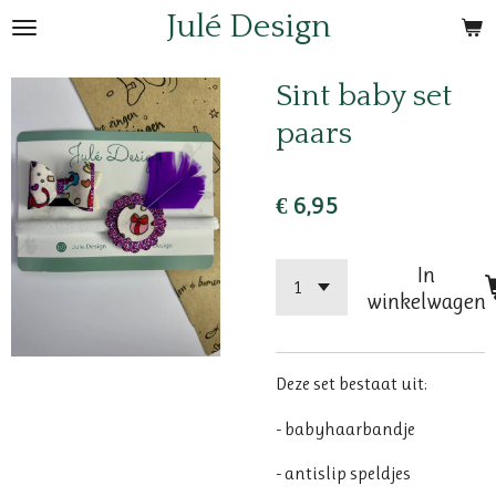
Julé Design
Ga
direct
naar
Sint baby set
de
paars
hoofdinhoud
€ 6,95
In
winkelwagen
Deze set bestaat uit:
- babyhaarbandje
- antislip speldjes