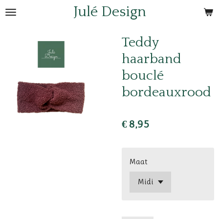
Julé Design
Ga
direct
naar
Teddy
de
haarband
hoofdinhoud
bouclé
bordeauxrood
€ 8,95
Maat