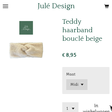
Julé Design
Ga
direct
naar
Teddy
de
haarband
hoofdinhoud
bouclé beige
€ 8,95
Maat
In
winkelwagen