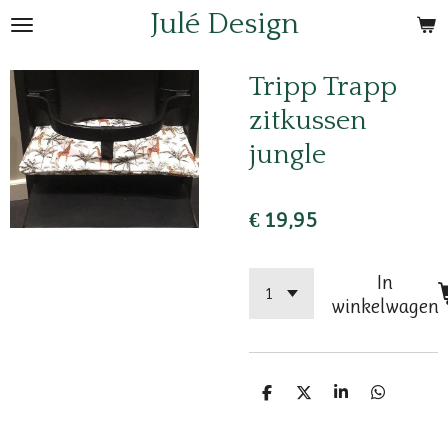
Julé Design
Ga
direct
naar
Tripp Trapp
de
zitkussen
hoofdinhoud
jungle
€ 19,95
In
winkelwagen
D
D
S
D
e
e
h
e
l
e
a
l