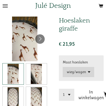
Julé Design
Ga
direct
naar
Hoeslaken
de
giraffe
hoofdinhoud
€ 21,95
Maat hoeslaken
In
winkelwagen