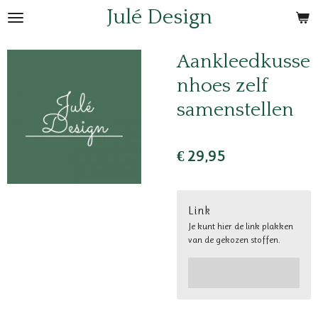
Julé Design
Ga
direct
naar
Aankleedkusse
de
nhoes zelf
hoofdinhoud
samenstellen
€ 29,95
Link
Je kunt hier de link plakken
van de gekozen stoffen.