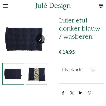
Julé Design
Ga
direct
naar
Luier etui
de
donker blauw
hoofdinhoud
/ wasberen
€ 14,95
Uitverkocht
D
D
S
D
e
e
h
e
l
e
a
l