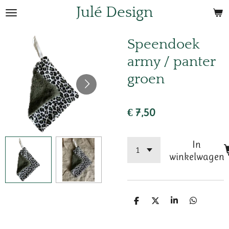
Julé Design
Ga
direct
naar
Speendoek
de
army / panter
hoofdinhoud
groen
€ 7,50
In
winkelwagen
D
D
S
D
e
e
h
e
l
e
a
l