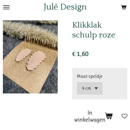
Julé Design
Ga
direct
naar
Klikklak
de
schulp roze
hoofdinhoud
€ 1,60
Maat speldje
In
winkelwagen