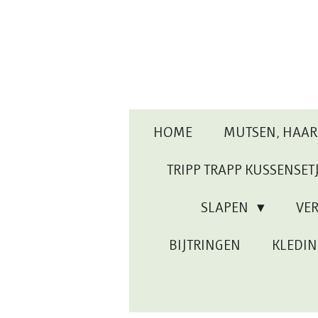
Ga
direct
naar
de
hoofdinhoud
HOME
MUTSEN, HAA
TRIPP TRAPP KUSSENSET
SLAPEN
VE
BIJTRINGEN
KLEDI