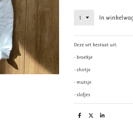
In winkelwa
Deze set bestaat uit:
- broekje
- shirtje
- mutsje
- slofjes
D
D
S
e
e
h
l
e
a
e
l
r