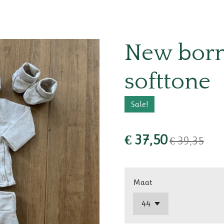
New born 
softtone
Sale!
€ 37,50
€ 39,35
Maat