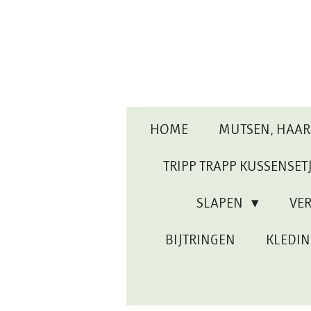
Ga
direct
naar
de
hoofdinhoud
HOME
MUTSEN, HAA
TRIPP TRAPP KUSSENSET
SLAPEN
VE
BIJTRINGEN
KLEDI