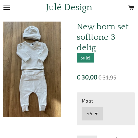
Julé Design
Ga
direct
naar
New born set
de
softtone 3
hoofdinhoud
delig
Sale!
€ 30,00
€ 31,95
Maat