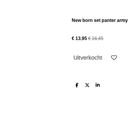
New born set panter army
€ 13,95
€ 16,45
Uitverkocht
D
D
S
e
e
h
l
e
a
e
l
r
n
e