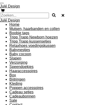
Ga
Julé Design
direct
naar
de
Julé Design
hoofdinhoud
Home
Mutsen, haarbanden en collen
Boobie tags
Tripp Trapp Newborn hoezen
Tripp Trapp kussensetjes
Relaxhoes voedingskussen
Babynestjes
Baby cocoon
Slapen
Verzorging
Speendoekjes
Haaraccessoires
Box
Bijtringen
Kleding
Poppen accessoires
Cadeau setjes
Cadeaubonnen
Sale
Contact