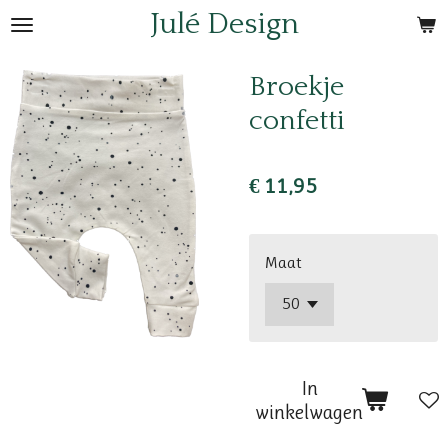
Julé Design
Ga
direct
naar
Broekje
de
confetti
hoofdinhoud
€ 11,95
Maat
In
winkelwagen