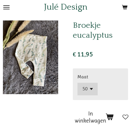
Julé Design
Ga
direct
naar
Broekje
de
eucalyptus
hoofdinhoud
€ 11,95
Maat
In
winkelwagen