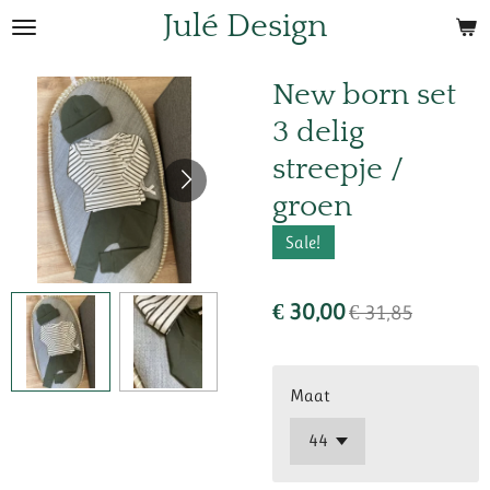
Julé Design
Ga
direct
naar
New born set
de
3 delig
hoofdinhoud
streepje /
groen
Sale!
€ 30,00
€ 31,85
Maat