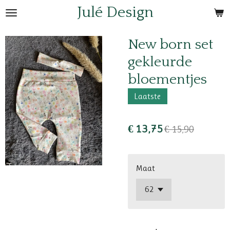
Julé Design
Ga
direct
naar
New born set
de
gekleurde
hoofdinhoud
bloementjes
Laatste
€ 13,75
€ 15,90
Maat