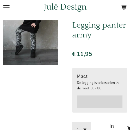
Julé Design
Ga
direct
naar
Legging panter
de
army
hoofdinhoud
€ 11,95
Maat
De legging is te bestellen in
de maat 56 - 86
In