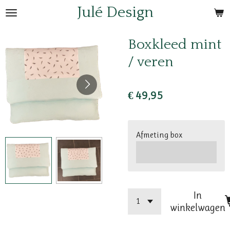
Julé Design
Ga
direct
naar
Boxkleed mint
de
/ veren
hoofdinhoud
€ 49,95
Afmeting box
In
winkelwagen