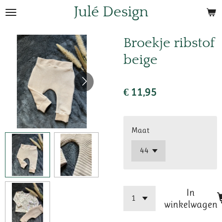
Julé Design
Ga
direct
naar
Broekje ribstof
de
beige
hoofdinhoud
€ 11,95
Maat
In
winkelwagen